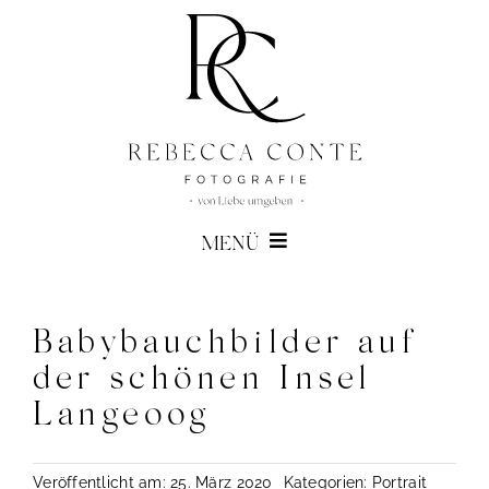
Zum
Inhalt
springen
MENÜ
Über mich
Babybauchbilder auf
Portfolio
der schönen Insel
Langeoog
Preise
Shop
Veröffentlicht am: 25. März 2020
Kategorien:
Portrait